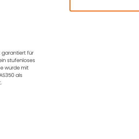
garantiert für
ein stufenloses
lle wurde mit
 AS350 als
.