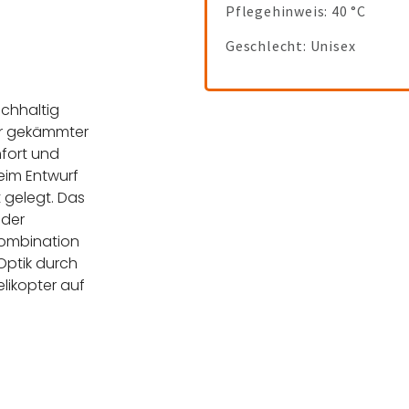
Pflegehinweis: 40 °C
Geschlecht: Unisex
achhaltig
er gekämmter
fort und
eim Entwurf
 gelegt. Das
 der
Kombination
Optik durch
likopter auf