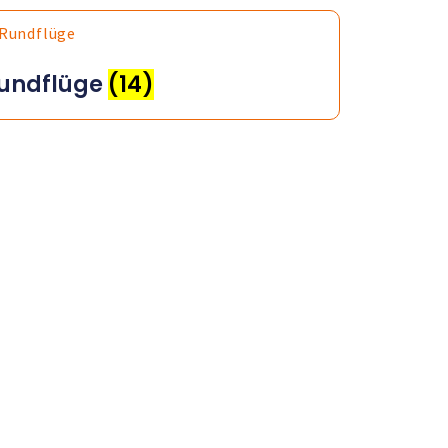
undflüge
(14)