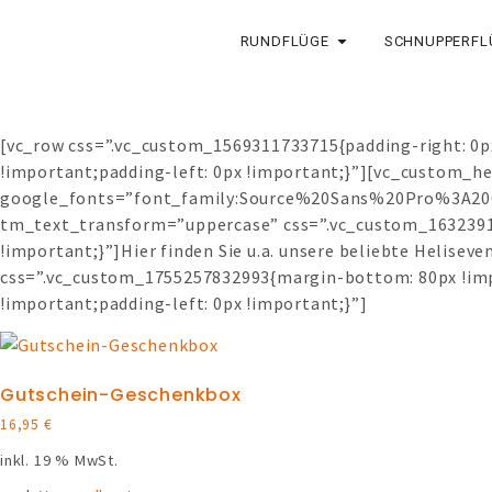
RUNDFLÜGE
SCHNUPPERFL
[vc_row css=”.vc_custom_1569311733715{padding-right: 0p
!important;padding-left: 0px !important;}”][vc_custom_h
google_fonts=”font_family:Source%20Sans%20Pro%3A20
tm_text_transform=”uppercase” css=”.vc_custom_1632391
!important;}”]Hier finden Sie u.a. unsere beliebte Helise
css=”.vc_custom_1755257832993{margin-bottom: 80px !imp
!important;padding-left: 0px !important;}”]
Gutschein-Geschenkbox
16,95
€
inkl. 19 % MwSt.