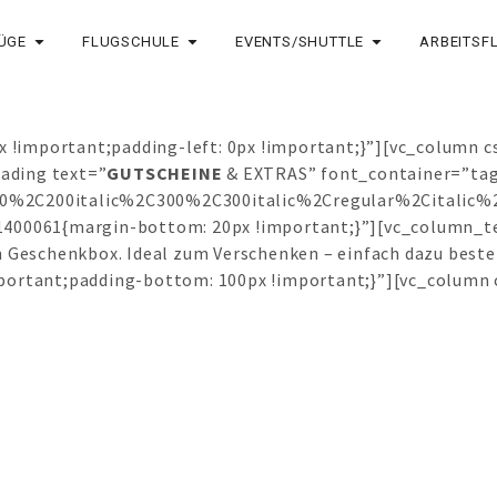
ÜGE
FLUGSCHULE
EVENTS/SHUTTLE
ARBEITSF
x !important;padding-left: 0px !important;}”][vc_column 
eading text=”
GUTSCHEINE
& EXTRAS” font_container=”tag:
0%2C200italic%2C300%2C300italic%2Cregular%2Citalic%
400061{margin-bottom: 20px !important;}”][vc_column_t
ven Geschenkbox. Ideal zum Verschenken – einfach dazu bes
ortant;padding-bottom: 100px !important;}”][vc_column 