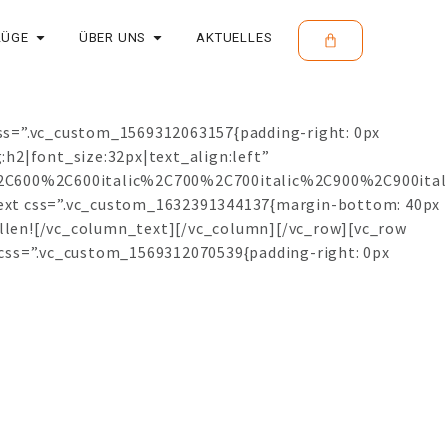
LÜGE
ÜBER UNS
AKTUELLES
css=”.vc_custom_1569312063157{padding-right: 0px
h2|font_size:32px|text_align:left”
2C600%2C600italic%2C700%2C700italic%2C900%2C900ital
ext css=”.vc_custom_1632391344137{margin-bottom: 40px
tellen![/vc_column_text][/vc_column][/vc_row][vc_row
css=”.vc_custom_1569312070539{padding-right: 0px