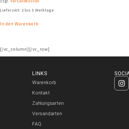
zzgl.
Versandkosten
Lieferzeit:
2 bis 3 Werktage
In den Warenkorb
[/vc_column][/vc_row]
LINKS
SOCI
Warenkorb
Kontakt
Zahlungsarten
Versandarten
FAQ